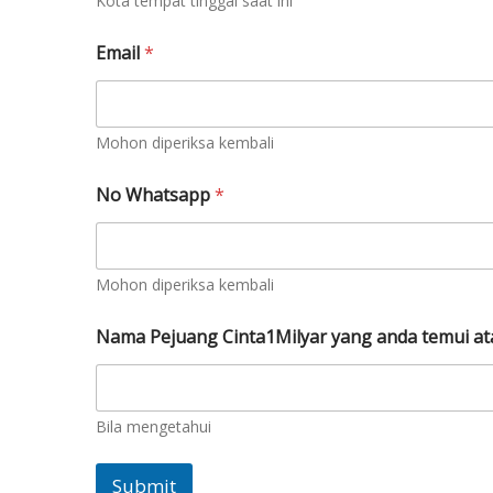
Kota tempat tinggal saat ini
s
e
d
Email
*
i
a
Mohon diperiksa kembali
No Whatsapp
*
Mohon diperiksa kembali
Nama Pejuang Cinta1Milyar yang anda temui a
Bila mengetahui
Submit