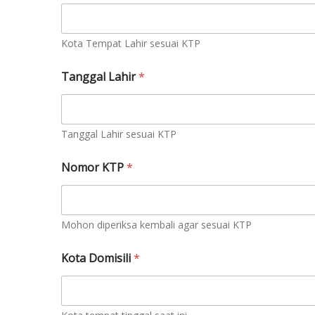
Kota Tempat Lahir sesuai KTP
m
Tanggal Lahir
*
e
m
a
h
a
Tanggal Lahir sesuai KTP
m
i
Nomor KTP
*
W
h
a
t
Mohon diperiksa kembali agar sesuai KTP
s
a
p
Kota Domisili
*
p
b
e
r