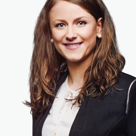
Kini
dan
Nanti