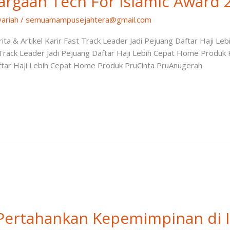
argaan Tech For Islamic Award 
yariah
/
semuamampusejahtera@gmail.com
a & Artikel Karir Fast Track Leader Jadi Pejuang Daftar Haji L
 Track Leader Jadi Pejuang Daftar Haji Lebih Cepat Home Produk 
aftar Haji Lebih Cepat Home Produk PruCinta PruAnugerah
 Pertahankan Kepemimpinan di I