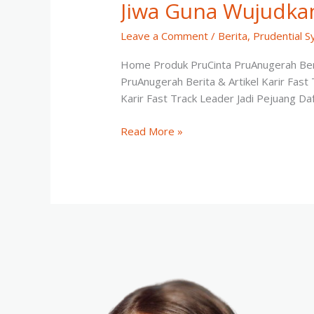
Jiwa Guna Wujudkan
Islamic
Award
Leave a Comment
/
Berita
,
Prudential S
2024
Home Produk PruCinta PruAnugerah Berit
PruAnugerah Berita & Artikel Karir Fast
Karir Fast Track Leader Jadi Pejuang D
Prudential
Read More »
Syariah
Pertahankan
Kepemimpinan
di
Industri
Asuransi
Jiwa Guna
Wujudkan
Perlindungan
Berkelanjutan