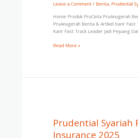
Leave a Comment
/
Berita
,
Prudential S
Home Produk PruCinta PruAnugerah Berit
PruAnugerah Berita & Artikel Karir Fast
Karir Fast Track Leader Jadi Pejuang D
Prudential
Read More »
Syariah
raih
Penghargaan
Best
Market
Leader
Syariah
2025
Prudential Syariah 
Insurance 2025