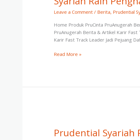
Syariah Raih Pengh
Leave a Comment
/
Berita
,
Prudential S
Home Produk PruCinta PruAnugerah Berit
PruAnugerah Berita & Artikel Karir Fast
Karir Fast Track Leader Jadi Pejuang D
Perkuat
Read More »
Posisi
Sebagai
Pemimpin
Industri
di
Indonesia, Prudential
Syariah
Raih
Penghargaan
Tech
Prudential Syariah
For