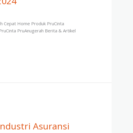
2024
ebih Cepat Home Produk PruCinta
PruCinta PruAnugerah Berita & Artikel
ndustri Asuransi