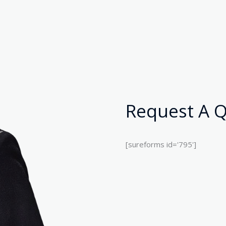
Request A 
[sureforms id='795']