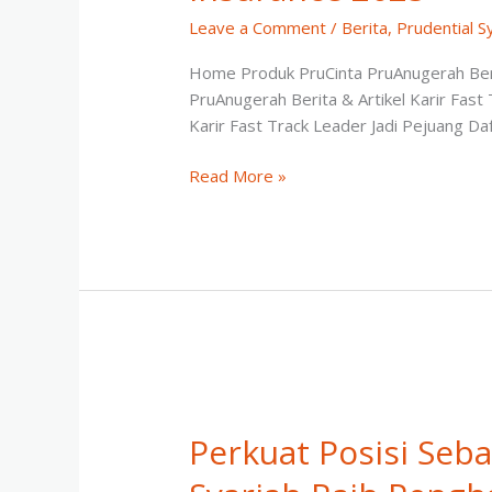
Leave a Comment
/
Berita
,
Prudential S
Home Produk PruCinta PruAnugerah Berit
PruAnugerah Berita & Artikel Karir Fast
Karir Fast Track Leader Jadi Pejuang D
Prudential
Read More »
Syariah
Raih
Penghargaan Indonesia
Best
Sharia
Life
Insurance
2025
Perkuat Posisi Seba